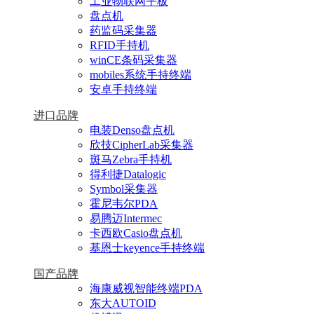
工业物联网平板
盘点机
药监码采集器
RFID手持机
winCE条码采集器
mobiles系统手持终端
安卓手持终端
进口品牌
电装Denso盘点机
欣技CipherLab采集器
斑马Zebra手持机
得利捷Datalogic
Symbol采集器
霍尼韦尔PDA
易腾迈Intermec
卡西欧Casio盘点机
基恩士keyence手持终端
国产品牌
海康威视智能终端PDA
东大AUTOID