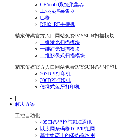
CE/mobil系统采集器
工业抗摔采集器
巴枪
RF枪_RF手持机
精东传媒官方入口网站免费IVYSUN扫描模块
一维激光扫描模块
一维红光扫描模块
二维影像式扫描模块
精东传媒官方入口网站免费IVYSUN条码打印机
203DPI打印机
300DPI打印机
便携式蓝牙打印机
|
解决方案
工控自动化
485口条码枪与PLC通讯
以太网条码枪TCP/IP组网
基于组态王的条码枪应用