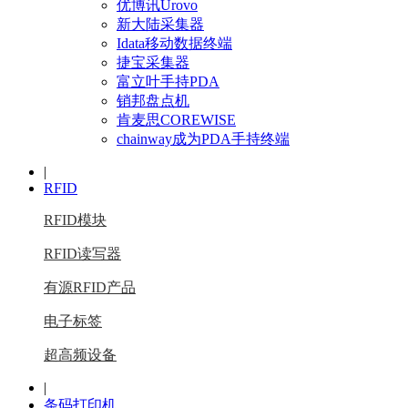
优博讯Urovo
新大陆采集器
Idata移动数据终端
捷宝采集器
富立叶手持PDA
销邦盘点机
肯麦思COREWISE
chainway成为PDA手持终端
|
RFID
RFID模块
RFID读写器
有源RFID产品
电子标签
超高频设备
|
条码打印机