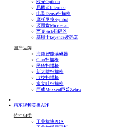
欧光Opticon
易腾迈Intermec
电装Denso扫描枪
摩托罗拉Symbol
迈思肯Microscan
西克Sick扫码器
基恩士keyence读码器
国产品牌
海康智能读码器
Cino扫描枪
民德扫描枪
新大陆扫描枪
欣技扫描枪
富立叶扫描枪
巨盛Mexxen|巨普Zebex
|
精东视频黄板APP
特性归类
工业抗摔PDA