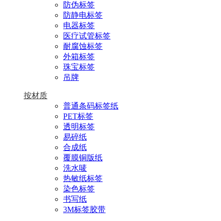
防伪标签
防静电标签
电器标签
医疗试管标签
耐腐蚀标签
外箱标签
珠宝标签
吊牌
按材质
普通条码标签纸
PET标签
透明标签
易碎纸
合成纸
覆膜铜版纸
洗水唛
热敏纸标签
染色标签
书写纸
3M标签胶带