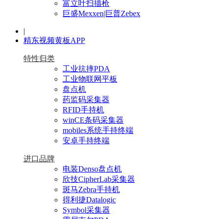
富立叶扫描枪
巨盛Mexxen|巨普Zebex
|
精东视频黄板APP
特性归类
工业抗摔PDA
工业物联网平板
盘点机
药监码采集器
RFID手持机
winCE条码采集器
mobiles系统手持终端
安卓手持终端
进口品牌
电装Denso盘点机
欣技CipherLab采集器
斑马Zebra手持机
得利捷Datalogic
Symbol采集器