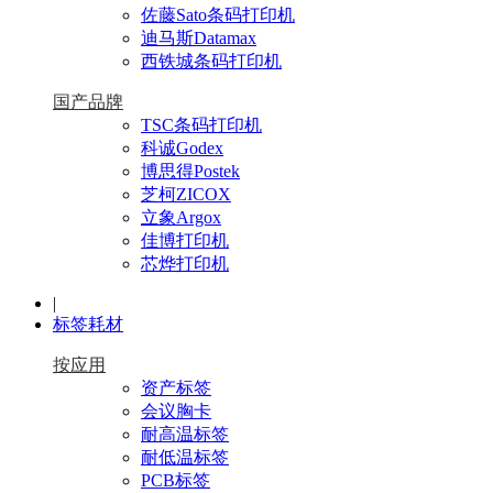
佐藤Sato条码打印机
迪马斯Datamax
西铁城条码打印机
国产品牌
TSC条码打印机
科诚Godex
博思得Postek
芝柯ZICOX
立象Argox
佳博打印机
芯烨打印机
|
标签耗材
按应用
资产标签
会议胸卡
耐高温标签
耐低温标签
PCB标签