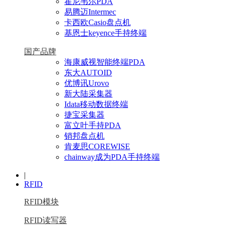
霍尼韦尔PDA
易腾迈Intermec
卡西欧Casio盘点机
基恩士keyence手持终端
国产品牌
海康威视智能终端PDA
东大AUTOID
优博讯Urovo
新大陆采集器
Idata移动数据终端
捷宝采集器
富立叶手持PDA
销邦盘点机
肯麦思COREWISE
chainway成为PDA手持终端
|
RFID
RFID模块
RFID读写器