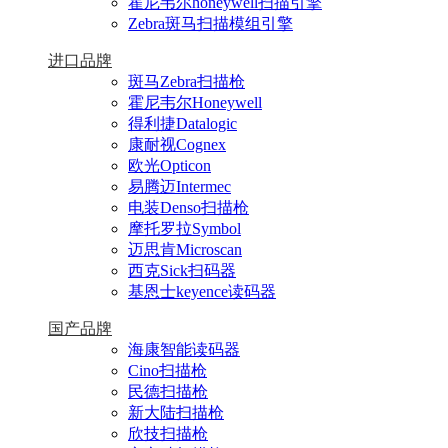
霍尼韦尔honeywell扫描引擎
Zebra斑马扫描模组引擎
进口品牌
斑马Zebra扫描枪
霍尼韦尔Honeywell
得利捷Datalogic
康耐视Cognex
欧光Opticon
易腾迈Intermec
电装Denso扫描枪
摩托罗拉Symbol
迈思肯Microscan
西克Sick扫码器
基恩士keyence读码器
国产品牌
海康智能读码器
Cino扫描枪
民德扫描枪
新大陆扫描枪
欣技扫描枪