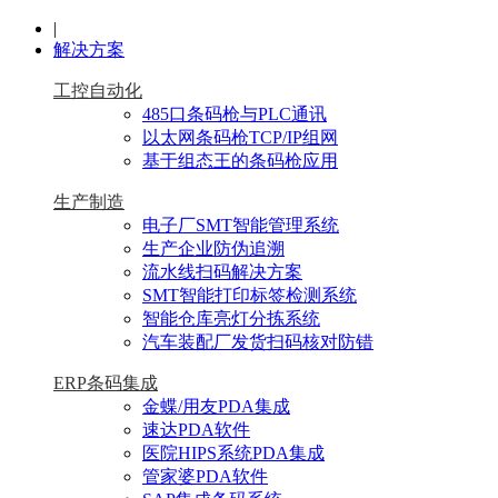
|
解决方案
工控自动化
485口条码枪与PLC通讯
以太网条码枪TCP/IP组网
基于组态王的条码枪应用
生产制造
电子厂SMT智能管理系统
生产企业防伪追溯
流水线扫码解决方案
SMT智能打印标签检测系统
智能仓库亮灯分拣系统
汽车装配厂发货扫码核对防错
ERP条码集成
金蝶/用友PDA集成
速达PDA软件
医院HIPS系统PDA集成
管家婆PDA软件