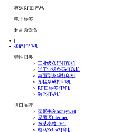
有源RFID产品
电子标签
超高频设备
|
条码打印机
特性归类
工业级条码打印机
半工业级条码打印机
桌面型条码打印机
宽幅条码打印机
RFID标签打印机
激光打标机
进口品牌
霍尼韦尔honeywell
易腾迈Intermec
东芝泰格TEC
斑马Zebra打印机