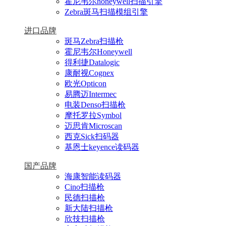
霍尼韦尔honeywell扫描引擎
Zebra斑马扫描模组引擎
进口品牌
斑马Zebra扫描枪
霍尼韦尔Honeywell
得利捷Datalogic
康耐视Cognex
欧光Opticon
易腾迈Intermec
电装Denso扫描枪
摩托罗拉Symbol
迈思肯Microscan
西克Sick扫码器
基恩士keyence读码器
国产品牌
海康智能读码器
Cino扫描枪
民德扫描枪
新大陆扫描枪
欣技扫描枪