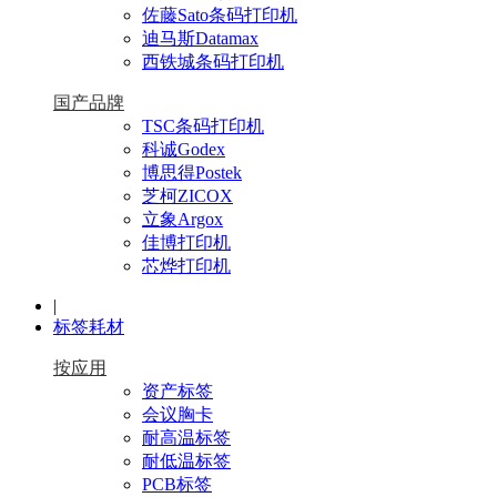
佐藤Sato条码打印机
迪马斯Datamax
西铁城条码打印机
国产品牌
TSC条码打印机
科诚Godex
博思得Postek
芝柯ZICOX
立象Argox
佳博打印机
芯烨打印机
|
标签耗材
按应用
资产标签
会议胸卡
耐高温标签
耐低温标签
PCB标签