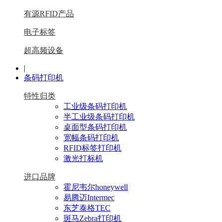
有源RFID产品
电子标签
超高频设备
|
条码打印机
特性归类
工业级条码打印机
半工业级条码打印机
桌面型条码打印机
宽幅条码打印机
RFID标签打印机
激光打标机
进口品牌
霍尼韦尔honeywell
易腾迈Intermec
东芝泰格TEC
斑马Zebra打印机