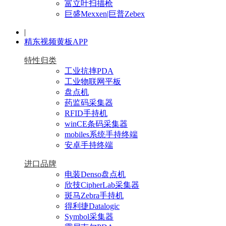
富立叶扫描枪
巨盛Mexxen|巨普Zebex
|
精东视频黄板APP
特性归类
工业抗摔PDA
工业物联网平板
盘点机
药监码采集器
RFID手持机
winCE条码采集器
mobiles系统手持终端
安卓手持终端
进口品牌
电装Denso盘点机
欣技CipherLab采集器
斑马Zebra手持机
得利捷Datalogic
Symbol采集器