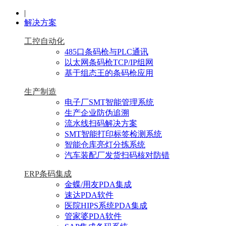
|
解决方案
工控自动化
485口条码枪与PLC通讯
以太网条码枪TCP/IP组网
基于组态王的条码枪应用
生产制造
电子厂SMT智能管理系统
生产企业防伪追溯
流水线扫码解决方案
SMT智能打印标签检测系统
智能仓库亮灯分拣系统
汽车装配厂发货扫码核对防错
ERP条码集成
金蝶/用友PDA集成
速达PDA软件
医院HIPS系统PDA集成
管家婆PDA软件