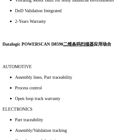
Vibrating Motor Built for noisy industrial environments
DoD Validation Integrated
2-Years Warranty
Datalogic POWERSCAN D8590
二维条码扫描器
应用场合
AUTOMOTIVE
Assembly lines, Part traceability
Process control
Open loop track warranty
ELECTRONICS
Part traceability
Assembly/Validation tracking