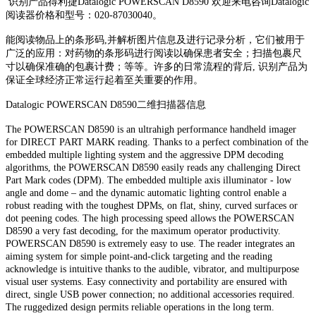
识别产品得利捷Datalogic POWERSCAN D8590 欢迎来电咨询Datalogic
阅读器价格和型号：020-87030040。
能阅读物品上的条形码,并解析图片信息及进行记录分析，它们被用于
广泛的应用：对药物的条形码进行阅读以确保患者安全；扫描包裹尺
寸以确保准确的包裹计费；等等。许多的日常流程的背后, 识别产品为
保证全球经济正常运行起着至关重要的作用。
Datalogic POWERSCAN D8590二维扫描器信息
The POWERSCAN D8590 is an ultrahigh performance handheld imager
for DIRECT PART MARK reading. Thanks to a perfect combination of the
embedded multiple lighting system and the aggressive DPM decoding
algorithms, the POWERSCAN D8590 easily reads any challenging Direct
Part Mark codes (DPM). The embedded multiple axis illuminator - low
angle and dome – and the dynamic automatic lighting control enable a
robust reading with the toughest DPMs, on flat, shiny, curved surfaces or
dot peening codes. The high processing speed allows the POWERSCAN
D8590 a very fast decoding, for the maximum operator productivity.
POWERSCAN D8590 is extremely easy to use. The reader integrates an
aiming system for simple point-and-click targeting and the reading
acknowledge is intuitive thanks to the audible, vibrator, and multipurpose
visual user systems. Easy connectivity and portability are ensured with
direct, single USB power connection; no additional accessories required.
The ruggedized design permits reliable operations in the long term.