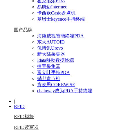
霍尼韦尔PDA
易腾迈Intermec
卡西欧Casio盘点机
基恩士keyence手持终端
国产品牌
海康威视智能终端PDA
东大AUTOID
优博讯Urovo
新大陆采集器
Idata移动数据终端
捷宝采集器
富立叶手持PDA
销邦盘点机
肯麦思COREWISE
chainway成为PDA手持终端
|
RFID
RFID模块
RFID读写器