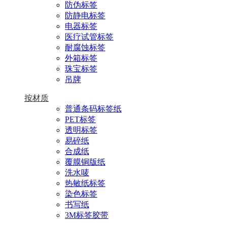
防伪标签
防静电标签
电器标签
医疗试管标签
耐腐蚀标签
外箱标签
珠宝标签
吊牌
按材质
普通条码标签纸
PET标签
透明标签
易碎纸
合成纸
覆膜铜版纸
洗水唛
热敏纸标签
染色标签
书写纸
3M标签胶带