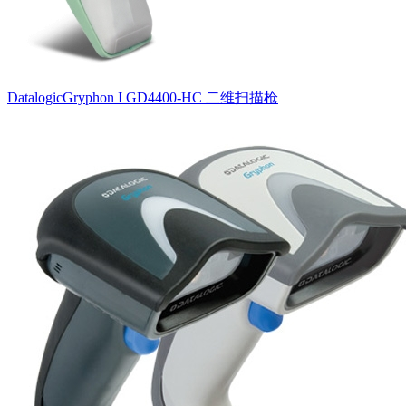
DatalogicGryphon I GD4400-HC 二维扫描枪