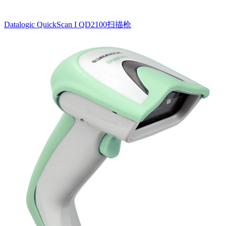
Datalogic QuickScan I QD2100扫描枪