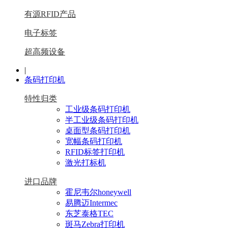
有源RFID产品
电子标签
超高频设备
|
条码打印机
特性归类
工业级条码打印机
半工业级条码打印机
桌面型条码打印机
宽幅条码打印机
RFID标签打印机
激光打标机
进口品牌
霍尼韦尔honeywell
易腾迈Intermec
东芝泰格TEC
斑马Zebra打印机