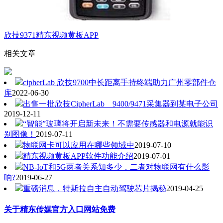
欣技9371精东视频黄板APP
相关文章
cipherLab 欣技9700中长距离手持终端助力广州零部件仓
库
2022-06-30
出售一批欣技CipherLab 9400/9471采集器到某电子公司
2019-12-11
“智能”玻璃将开启新未来！不需要传感器和电源就能识
别图像！
2019-07-11
物联网卡可以应用在哪些领域中
2019-07-10
精东视频黄板APP软件功能介绍
2019-07-01
NB-IoT和5G两者关系知多少，二者对物联网有什么影
响?
2019-06-27
重磅消息，特斯拉自主自动驾驶芯片揭秘
2019-04-25
关于精东传媒官方入口网站免费