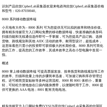
识别产品欣技CipherLab采集器欢迎来电咨询欣技CipherLab采集器价格
和型号：020-87030040。
8000 系列移动数据终端
小天地有大作为 - 8000 系列 可为您提供无可比拟的效率和绝佳价值。
拥有精东传媒官方入口网站免费的移动数据终端，快速准确的条形码
扫描功能和无线通信选件即可一手掌握，可为您提高产品订购、选择
货物、路线规划和其他 AIDC 活动的效率。耐用型设计，超低成本，
这意味着您只需小的投资即可获得极大的长期价值。8000 系列可简化
您的工作，提高您的工作效率，其成本效率之高在小型电脑中首屈一
指。
概述
8000 掌上移动数据终端 可提高票据发放、按单拣货和路线规划等工作
的效率。扫描和批量上传的步骤简单迅速，可加速订购和库存管理过
程。还可精简货架贴标等多种运营流程。8000 和 8001 体积小，重量
轻，可轻松方便地放在口袋内随身携带，以便随时用于工作。8000 提
供可更换的 AAA 电池；8001 配有充电电池。
精东传媒官方入口网站免费IVYSUN是欣技CipherLab采集器的中国区