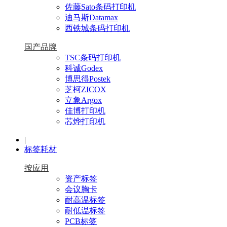
佐藤Sato条码打印机
迪马斯Datamax
西铁城条码打印机
国产品牌
TSC条码打印机
科诚Godex
博思得Postek
芝柯ZICOX
立象Argox
佳博打印机
芯烨打印机
|
标签耗材
按应用
资产标签
会议胸卡
耐高温标签
耐低温标签
PCB标签