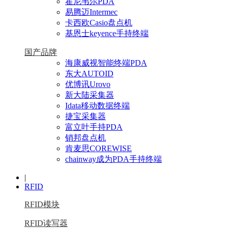
霍尼韦尔PDA
易腾迈Intermec
卡西欧Casio盘点机
基恩士keyence手持终端
国产品牌
海康威视智能终端PDA
东大AUTOID
优博讯Urovo
新大陆采集器
Idata移动数据终端
捷宝采集器
富立叶手持PDA
销邦盘点机
肯麦思COREWISE
chainway成为PDA手持终端
|
RFID
RFID模块
RFID读写器