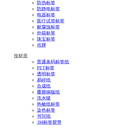
防伪标签
防静电标签
电器标签
医疗试管标签
耐腐蚀标签
外箱标签
珠宝标签
吊牌
按材质
普通条码标签纸
PET标签
透明标签
易碎纸
合成纸
覆膜铜版纸
洗水唛
热敏纸标签
染色标签
书写纸
3M标签胶带