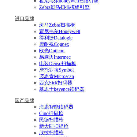
霍尼韦尔honeywell扫描引擎
Zebra斑马扫描模组引擎
进口品牌
斑马Zebra扫描枪
霍尼韦尔Honeywell
得利捷Datalogic
康耐视Cognex
欧光Opticon
易腾迈Intermec
电装Denso扫描枪
摩托罗拉Symbol
迈思肯Microscan
西克Sick扫码器
基恩士keyence读码器
国产品牌
海康智能读码器
Cino扫描枪
民德扫描枪
新大陆扫描枪
欣技扫描枪