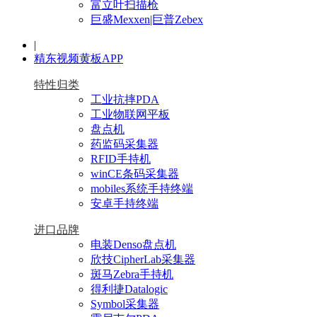
富立叶扫描枪
巨盛Mexxen|巨普Zebex
|
精东视频黄板APP
特性归类
工业抗摔PDA
工业物联网平板
盘点机
药监码采集器
RFID手持机
winCE条码采集器
mobiles系统手持终端
安卓手持终端
进口品牌
电装Denso盘点机
欣技CipherLab采集器
斑马Zebra手持机
得利捷Datalogic
Symbol采集器