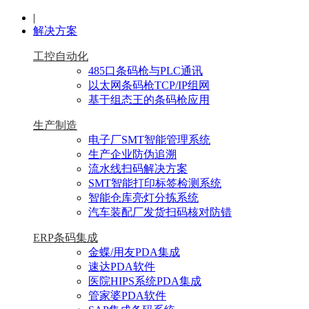
|
解决方案
工控自动化
485口条码枪与PLC通讯
以太网条码枪TCP/IP组网
基于组态王的条码枪应用
生产制造
电子厂SMT智能管理系统
生产企业防伪追溯
流水线扫码解决方案
SMT智能打印标签检测系统
智能仓库亮灯分拣系统
汽车装配厂发货扫码核对防错
ERP条码集成
金蝶/用友PDA集成
速达PDA软件
医院HIPS系统PDA集成
管家婆PDA软件