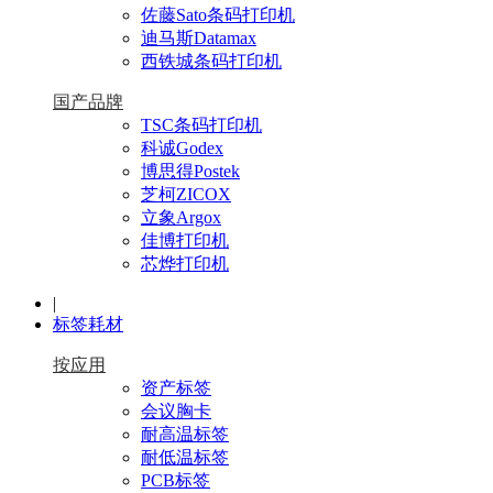
佐藤Sato条码打印机
迪马斯Datamax
西铁城条码打印机
国产品牌
TSC条码打印机
科诚Godex
博思得Postek
芝柯ZICOX
立象Argox
佳博打印机
芯烨打印机
|
标签耗材
按应用
资产标签
会议胸卡
耐高温标签
耐低温标签
PCB标签