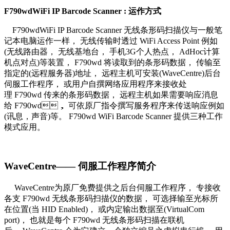
F790wdWiFi IP Barcode Scanner : 运作方式
F790wdWiFi IP Barcode Scanner 无线条形码扫描仪与一般笔
记本电脑运作一样， 无线传输时透过 WiFi Access Point 例如
(无线路由器， 无线基地台， 手机3G个人热点， AdHoc计算
机点对点)等装置， F790wd 将读取到的条形码数据， 传输至
指定的(远程服务器)地址， 远程主机可安装(WaveCentre)后台
伺服工作程序， 或用户自撰网络应用程序来接收处
理 F790wd 传来的条形码数据， 远程主机如果需要响应消息
给 F790wd， 可依原厂指令撰写服务程序来传送响应例如
(讯息，声音)等。 F790wd WiFi Barcode Scanner 提供三种工作
模式应用。
WaveCentre—— 伺服工作程序简介
WaveCentre为原厂免费提供之后台伺服工作程序， 专接收
各支 F790wd 无线条形码扫描仪的数据， 可选择输至光标所
在位置(当 HID Enabled)， 或内定输出数据至(VirtualCom
port)， 也就是每个 F790wd 无线条形码扫描在联机