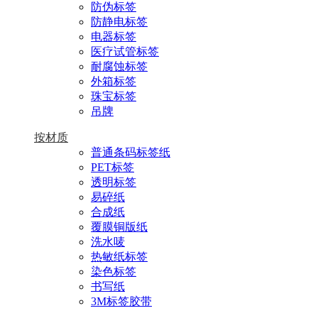
防伪标签
防静电标签
电器标签
医疗试管标签
耐腐蚀标签
外箱标签
珠宝标签
吊牌
按材质
普通条码标签纸
PET标签
透明标签
易碎纸
合成纸
覆膜铜版纸
洗水唛
热敏纸标签
染色标签
书写纸
3M标签胶带