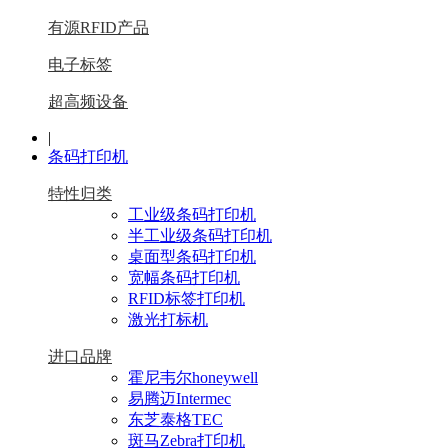
有源RFID产品
电子标签
超高频设备
|
条码打印机
特性归类
工业级条码打印机
半工业级条码打印机
桌面型条码打印机
宽幅条码打印机
RFID标签打印机
激光打标机
进口品牌
霍尼韦尔honeywell
易腾迈Intermec
东芝泰格TEC
斑马Zebra打印机