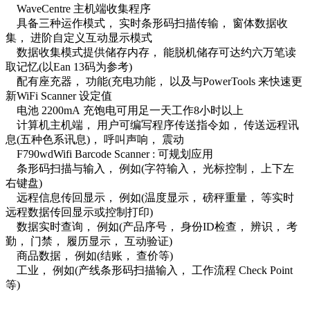
WaveCentre 主机端收集程序
具备三种运作模式， 实时条形码扫描传输， 窗体数据收
集， 进阶自定义互动显示模式
数据收集模式提供储存内存， 能脱机储存可达约六万笔读
取记忆(以Ean 13码为参考)
配有座充器， 功能(充电功能， 以及与PowerTools 来快速更
新WiFi Scanner 设定值
电池 2200mA 充饱电可用足一天工作8小时以上
计算机主机端， 用户可编写程序传送指令如， 传送远程讯
息(五种色系讯息)， 呼叫声响， 震动
F790wdWifi Barcode Scanner : 可规划应用
条形码扫描与输入， 例如(字符输入， 光标控制， 上下左
右键盘)
远程信息传回显示， 例如(温度显示， 磅秤重量， 等实时
远程数据传回显示或控制打印)
数据实时查询， 例如(产品序号， 身份ID检查， 辨识， 考
勤， 门禁， 履历显示， 互动验证)
商品数据， 例如(结账， 查价等)
工业， 例如(产线条形码扫描输入， 工作流程 Check Point
等)