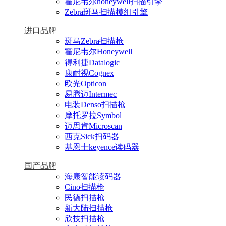
霍尼韦尔honeywell扫描引擎
Zebra斑马扫描模组引擎
进口品牌
斑马Zebra扫描枪
霍尼韦尔Honeywell
得利捷Datalogic
康耐视Cognex
欧光Opticon
易腾迈Intermec
电装Denso扫描枪
摩托罗拉Symbol
迈思肯Microscan
西克Sick扫码器
基恩士keyence读码器
国产品牌
海康智能读码器
Cino扫描枪
民德扫描枪
新大陆扫描枪
欣技扫描枪