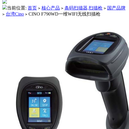
当前位置:
首页
核心产品
条码扫描器,扫描枪
国产品牌
>
>
>
台湾Cino
CINO F790WD一维WIFI无线扫描枪
>
>