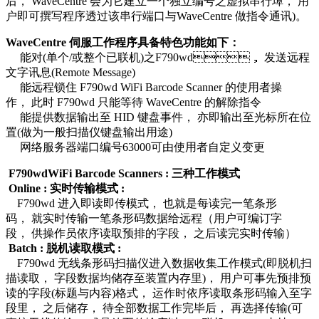
后， WaveCentre 会为它建立一个独立编号之虚拟串行埠， 用
户即可撰写程序透过该串行端口与WaveCentre 做指令通讯)。
WaveCentre 伺服工作程序具备特色功能如下：
能对(单个/或整个已联机)之F790wd， 发送远程
文字讯息(Remote Message)
能远程锁住 F790wd WiFi Barcode Scanner 的使用者操
作， 此时 F790wd 只能等待 WaveCentre 的解除指令
能提供数据输出至 HID 键盘事件， 亦即输出至光标所在位
置(做为一般扫描仪键盘输出用途)
网络服务器端口编号63000可由使用者自定义变更
F790wdWiFi Barcode Scanners : 三种工作模式
Online : 实时传输模式 :
F790wd 进入即读即传模式， 也就是每读完一笔条形
码， 就实时传输一笔条形码数据给远程（用户可编订字
段， 供操作员依序读取预排的字段， 之后读完实时传输）
Batch : 脱机读取模式 :
F790wd 无线条形码扫描仪进入数据收集工作模式(即脱机扫
描读取， 字段数据均储存至装置内存里)， 用户可事先预排预
读的字段(标题与内容)格式， 运作时依序读取条形码输入至字
段里， 之后储存， 待全部数据工作完毕后， 再选择传输(可