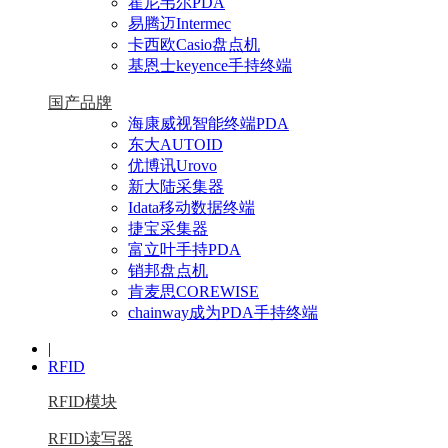
霍尼韦尔PDA
易腾迈Intermec
卡西欧Casio盘点机
基恩士keyence手持终端
国产品牌
海康威视智能终端PDA
东大AUTOID
优博讯Urovo
新大陆采集器
Idata移动数据终端
捷宝采集器
富立叶手持PDA
销邦盘点机
肯麦思COREWISE
chainway成为PDA手持终端
|
RFID
RFID模块
RFID读写器