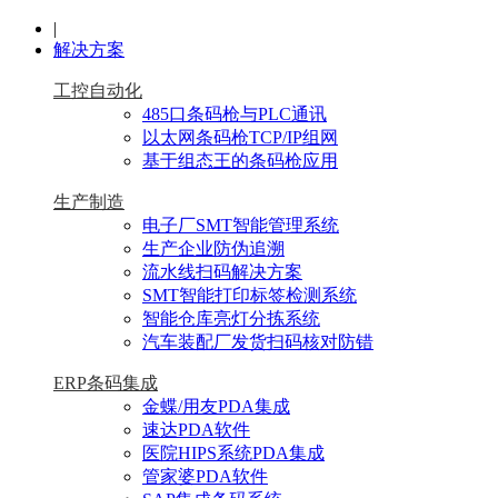
|
解决方案
工控自动化
485口条码枪与PLC通讯
以太网条码枪TCP/IP组网
基于组态王的条码枪应用
生产制造
电子厂SMT智能管理系统
生产企业防伪追溯
流水线扫码解决方案
SMT智能打印标签检测系统
智能仓库亮灯分拣系统
汽车装配厂发货扫码核对防错
ERP条码集成
金蝶/用友PDA集成
速达PDA软件
医院HIPS系统PDA集成
管家婆PDA软件