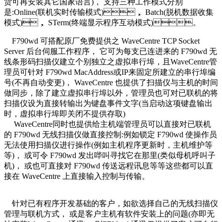
货可再安装其它国家语言)， 支持三种工作模式分别
是:Online(联机实时传输模式)， Batch(脱机数据收集
模式)， STerm(终端显示程序互动模式)。
F790wd 可搭配原厂免费提供之 WaveCentre TCP Socket
Server 后台伺服工作程序， 它可为每支已连进来的 F790wd 无
线条形码扫描仪建立个别独立之虚拟串行埠，且WaveCentre管
理员可针对 F790wd MacAddress或IP来固定所建立的串行埠编
号(不再自动变更)， WaveCentre 也提供了扫描仪与主机的时间
做同步，除了建立虚拟串行埠以外，管理员也可对已联机的将
扫描仪设为直接转输出为键盘事件文字(当启动这项键盘输出
时，虚拟串行埠即关闭不提供存取)
WaveCentre同时也提供给主机端管理员可以直接对已联机
的 F790wd 无线扫描仪做直接控制:例如锁定 F790wd 使操作员
无法使用扫描仪进行操作(例如主机程序更新时，主机维护等
等)， 或可令 F790wd 发出哔叫寻找它在那里(类似母机呼叫子
机)， 或也可直接对 F790wd 传送远程讯息等等这些都可以直
接在 WaveCentre 上直接输入控制与传输。
针对已有程序开发基础的客户，如欲选择自己的无线扫描仪
管理与联机方式， 或是客户主机有软件安装上的问题(亦即无