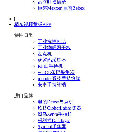
富立叶扫描枪
巨盛Mexxen|巨普Zebex
|
精东视频黄板APP
特性归类
工业抗摔PDA
工业物联网平板
盘点机
药监码采集器
RFID手持机
winCE条码采集器
mobiles系统手持终端
安卓手持终端
进口品牌
电装Denso盘点机
欣技CipherLab采集器
斑马Zebra手持机
得利捷Datalogic
Symbol采集器