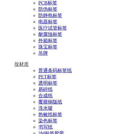
PCB标签
防伪标签
防静电标签
电器标签
医疗试管标签
耐腐蚀标签
外箱标签
珠宝标签
吊牌
按材质
普通条码标签纸
PET标签
透明标签
易碎纸
合成纸
覆膜铜版纸
洗水唛
热敏纸标签
染色标签
书写纸
3M标签胶带