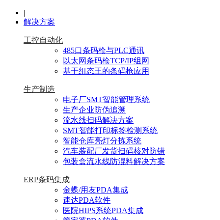
|
解决方案
工控自动化
485口条码枪与PLC通讯
以太网条码枪TCP/IP组网
基于组态王的条码枪应用
生产制造
电子厂SMT智能管理系统
生产企业防伪追溯
流水线扫码解决方案
SMT智能打印标签检测系统
智能仓库亮灯分拣系统
汽车装配厂发货扫码核对防错
包装盒流水线防混料解决方案
ERP条码集成
金蝶/用友PDA集成
速达PDA软件
医院HIPS系统PDA集成