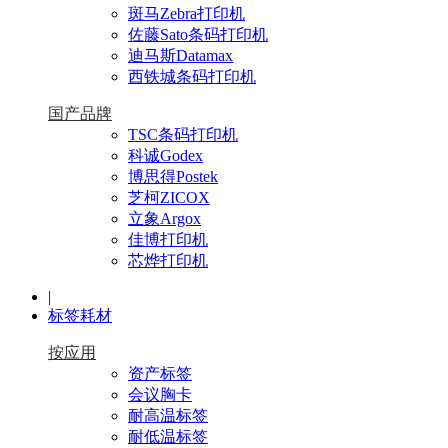
斑马Zebra打印机
佐藤Sato条码打印机
迪马斯Datamax
西铁城条码打印机
国产品牌
TSC条码打印机
科诚Godex
博思得Postek
芝柯ZICOX
立象Argox
佳博打印机
芯烨打印机
|
标签耗材
按应用
资产标签
会议胸卡
耐高温标签
耐低温标签