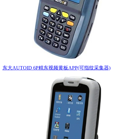
东大AUTOID 6P精东视频黄板APP(可指纹采集器)