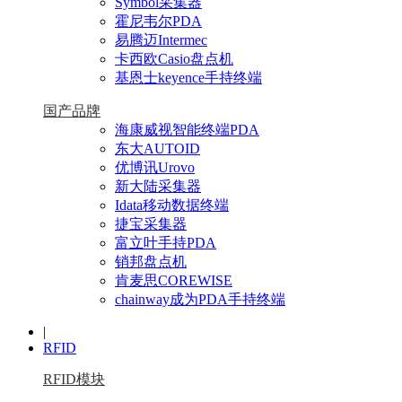
Symbol采集器
霍尼韦尔PDA
易腾迈Intermec
卡西欧Casio盘点机
基恩士keyence手持终端
国产品牌
海康威视智能终端PDA
东大AUTOID
优博讯Urovo
新大陆采集器
Idata移动数据终端
捷宝采集器
富立叶手持PDA
销邦盘点机
肯麦思COREWISE
chainway成为PDA手持终端
|
RFID
RFID模块