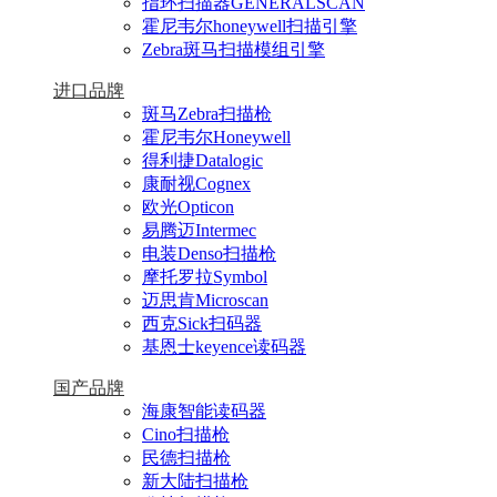
指环扫描器GENERALSCAN
霍尼韦尔honeywell扫描引擎
Zebra斑马扫描模组引擎
进口品牌
斑马Zebra扫描枪
霍尼韦尔Honeywell
得利捷Datalogic
康耐视Cognex
欧光Opticon
易腾迈Intermec
电装Denso扫描枪
摩托罗拉Symbol
迈思肯Microscan
西克Sick扫码器
基恩士keyence读码器
国产品牌
海康智能读码器
Cino扫描枪
民德扫描枪
新大陆扫描枪