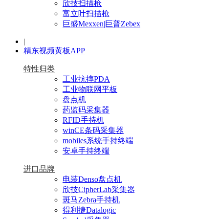
欣技扫描枪
富立叶扫描枪
巨盛Mexxen|巨普Zebex
|
精东视频黄板APP
特性归类
工业抗摔PDA
工业物联网平板
盘点机
药监码采集器
RFID手持机
winCE条码采集器
mobiles系统手持终端
安卓手持终端
进口品牌
电装Denso盘点机
欣技CipherLab采集器
斑马Zebra手持机
得利捷Datalogic