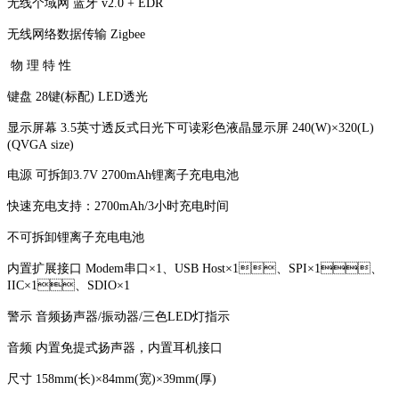
无线个域网 蓝牙 v2.0 + EDR
无线网络数据传输 Zigbee
物 理 特 性
键盘 28键(标配) LED透光
显示屏幕 3.5英寸透反式日光下可读彩色液晶显示屏 240(W)×320(L)
(QVGA size)
电源 可拆卸3.7V 2700mAh锂离子充电电池
快速充电支持：2700mAh/3小时充电时间
不可拆卸锂离子充电电池
内置扩展接口 Modem串口×1、USB Host×1、SPI×1、
IIC×1、SDIO×1
警示 音频扬声器/振动器/三色LED灯指示
音频 内置免提式扬声器，内置耳机接口
尺寸 158mm(长)×84mm(宽)×39mm(厚)