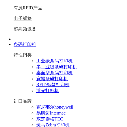
有源RFID产品
电子标签
超高频设备
|
条码打印机
特性归类
工业级条码打印机
半工业级条码打印机
桌面型条码打印机
宽幅条码打印机
RFID标签打印机
激光打标机
进口品牌
霍尼韦尔honeywell
易腾迈Intermec
东芝泰格TEC
斑马Zebra打印机