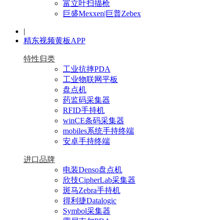
富立叶扫描枪
巨盛Mexxen|巨普Zebex
|
精东视频黄板APP
特性归类
工业抗摔PDA
工业物联网平板
盘点机
药监码采集器
RFID手持机
winCE条码采集器
mobiles系统手持终端
安卓手持终端
进口品牌
电装Denso盘点机
欣技CipherLab采集器
斑马Zebra手持机
得利捷Datalogic
Symbol采集器