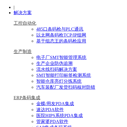
|
解决方案
工控自动化
485口条码枪与PLC通讯
以太网条码枪TCP/IP组网
基于组态王的条码枪应用
生产制造
电子厂SMT智能管理系统
生产企业防伪追溯
流水线扫码解决方案
SMT智能打印标签检测系统
智能仓库亮灯分拣系统
汽车装配厂发货扫码核对防错
ERP条码集成
金蝶/用友PDA集成
速达PDA软件
医院HIPS系统PDA集成
管家婆PDA软件