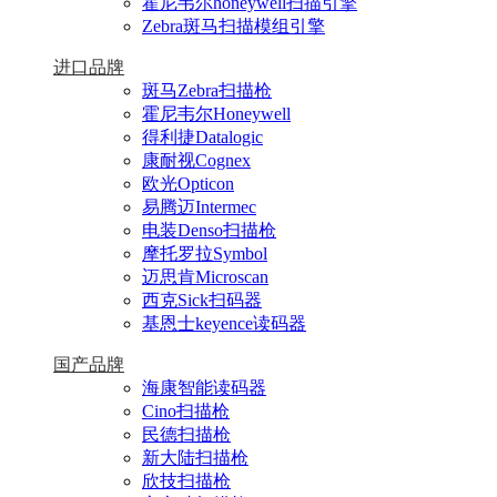
霍尼韦尔honeywell扫描引擎
Zebra斑马扫描模组引擎
进口品牌
斑马Zebra扫描枪
霍尼韦尔Honeywell
得利捷Datalogic
康耐视Cognex
欧光Opticon
易腾迈Intermec
电装Denso扫描枪
摩托罗拉Symbol
迈思肯Microscan
西克Sick扫码器
基恩士keyence读码器
国产品牌
海康智能读码器
Cino扫描枪
民德扫描枪
新大陆扫描枪
欣技扫描枪