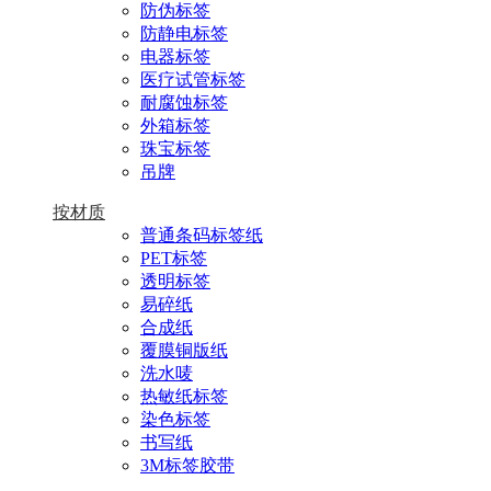
防伪标签
防静电标签
电器标签
医疗试管标签
耐腐蚀标签
外箱标签
珠宝标签
吊牌
按材质
普通条码标签纸
PET标签
透明标签
易碎纸
合成纸
覆膜铜版纸
洗水唛
热敏纸标签
染色标签
书写纸
3M标签胶带