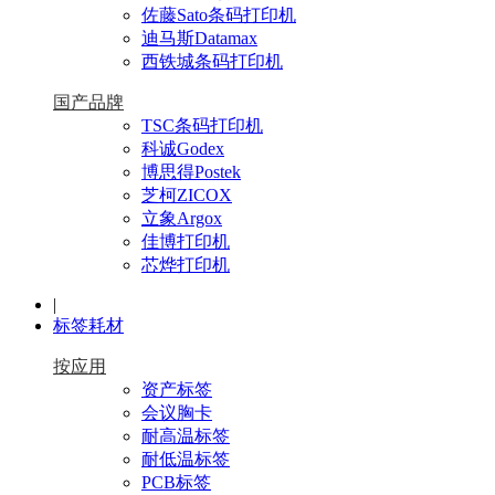
佐藤Sato条码打印机
迪马斯Datamax
西铁城条码打印机
国产品牌
TSC条码打印机
科诚Godex
博思得Postek
芝柯ZICOX
立象Argox
佳博打印机
芯烨打印机
|
标签耗材
按应用
资产标签
会议胸卡
耐高温标签
耐低温标签
PCB标签