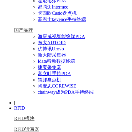
霍尼韦尔PDA
易腾迈Intermec
卡西欧Casio盘点机
基恩士keyence手持终端
国产品牌
海康威视智能终端PDA
东大AUTOID
优博讯Urovo
新大陆采集器
Idata移动数据终端
捷宝采集器
富立叶手持PDA
销邦盘点机
肯麦思COREWISE
chainway成为PDA手持终端
|
RFID
RFID模块
RFID读写器