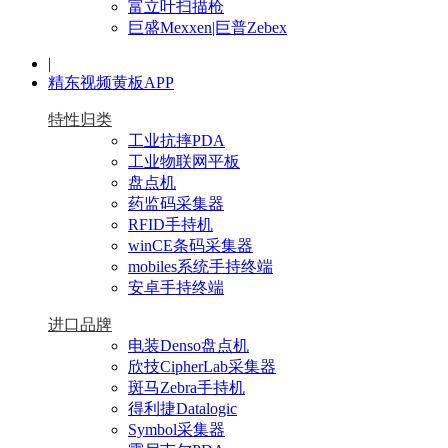
富立叶扫描枪
巨盛Mexxen|巨普Zebex
|
精东视频黄板APP
特性归类
工业抗摔PDA
工业物联网平板
盘点机
药监码采集器
RFID手持机
winCE条码采集器
mobiles系统手持终端
安卓手持终端
进口品牌
电装Denso盘点机
欣技CipherLab采集器
斑马Zebra手持机
得利捷Datalogic
Symbol采集器