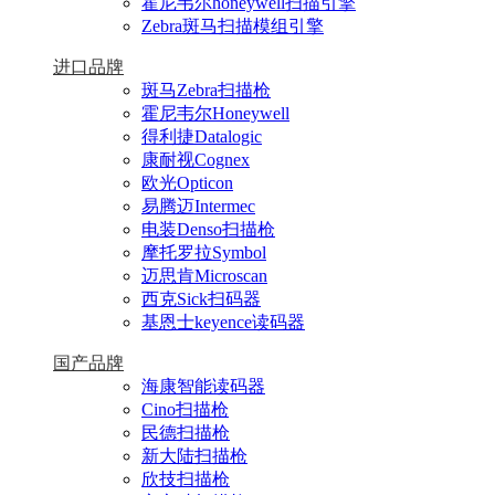
霍尼韦尔honeywell扫描引擎
Zebra斑马扫描模组引擎
进口品牌
斑马Zebra扫描枪
霍尼韦尔Honeywell
得利捷Datalogic
康耐视Cognex
欧光Opticon
易腾迈Intermec
电装Denso扫描枪
摩托罗拉Symbol
迈思肯Microscan
西克Sick扫码器
基恩士keyence读码器
国产品牌
海康智能读码器
Cino扫描枪
民德扫描枪
新大陆扫描枪
欣技扫描枪