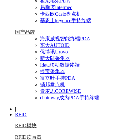
霍尼韦尔PDA
易腾迈Intermec
卡西欧Casio盘点机
基恩士keyence手持终端
国产品牌
海康威视智能终端PDA
东大AUTOID
优博讯Urovo
新大陆采集器
Idata移动数据终端
捷宝采集器
富立叶手持PDA
销邦盘点机
肯麦思COREWISE
chainway成为PDA手持终端
|
RFID
RFID模块
RFID读写器