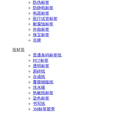
防伪标签
防静电标签
电器标签
医疗试管标签
耐腐蚀标签
外箱标签
珠宝标签
吊牌
按材质
普通条码标签纸
PET标签
透明标签
易碎纸
合成纸
覆膜铜版纸
洗水唛
热敏纸标签
染色标签
书写纸
3M标签胶带