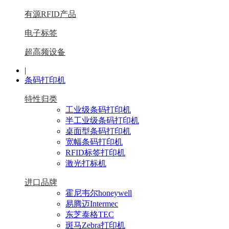
有源RFID产品
电子标签
超高频设备
|
条码打印机
特性归类
工业级条码打印机
半工业级条码打印机
桌面型条码打印机
宽幅条码打印机
RFID标签打印机
激光打标机
进口品牌
霍尼韦尔honeywell
易腾迈Intermec
东芝泰格TEC
斑马Zebra打印机