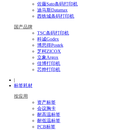
佐藤Sato条码打印机
迪马斯Datamax
西铁城条码打印机
国产品牌
TSC条码打印机
科诚Godex
博思得Postek
芝柯ZICOX
立象Argox
佳博打印机
芯烨打印机
|
标签耗材
按应用
资产标签
会议胸卡
耐高温标签
耐低温标签
PCB标签