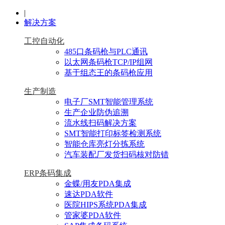
|
解决方案
工控自动化
485口条码枪与PLC通讯
以太网条码枪TCP/IP组网
基于组态王的条码枪应用
生产制造
电子厂SMT智能管理系统
生产企业防伪追溯
流水线扫码解决方案
SMT智能打印标签检测系统
智能仓库亮灯分拣系统
汽车装配厂发货扫码核对防错
ERP条码集成
金蝶/用友PDA集成
速达PDA软件
医院HIPS系统PDA集成
管家婆PDA软件