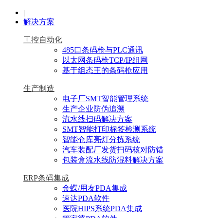
|
解决方案
工控自动化
485口条码枪与PLC通讯
以太网条码枪TCP/IP组网
基于组态王的条码枪应用
生产制造
电子厂SMT智能管理系统
生产企业防伪追溯
流水线扫码解决方案
SMT智能打印标签检测系统
智能仓库亮灯分拣系统
汽车装配厂发货扫码核对防错
包装盒流水线防混料解决方案
ERP条码集成
金蝶/用友PDA集成
速达PDA软件
医院HIPS系统PDA集成