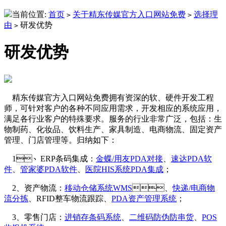
当前位置:
首页
关于精东传媒官方入口网站免费
选择理
>
>
由
研发优势
>
研发优势
精东传媒官方入口网站免费拥有资深的软、硬件开发工程
师，可针对客户的各种不同应用需求，开发相应的系统应用，
满足各行业客户的特殊要求。服务的行业非常广泛，包括：生
物制药、化妆品、饮料生产、家具制造、电商物流、固定资产
管理、门店管理等。归纳如下：
1、ERP条码集成：
金蝶/用友PDA对接
、
速达PDA软
件
、
管家婆PDA软件
、
医院HIS系统PDA集成
；
2、资产物流：
移动仓储系统WMS
、
快递/电商物
流分拣
、RFID整车物流跟踪、
PDA资产管理系统
；
3、零售门店：
进销存条码系统
、
二维码防伪防串货
、
POS