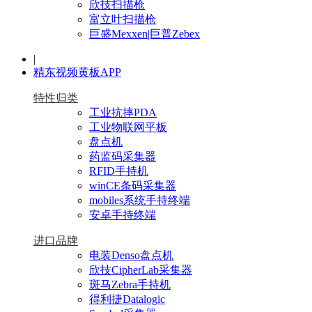
欣技扫描枪
富立叶扫描枪
巨盛Mexxen|巨普Zebex
|
精东视频黄板APP
特性归类
工业抗摔PDA
工业物联网平板
盘点机
药监码采集器
RFID手持机
winCE条码采集器
mobiles系统手持终端
安卓手持终端
进口品牌
电装Denso盘点机
欣技CipherLab采集器
斑马Zebra手持机
得利捷Datalogic