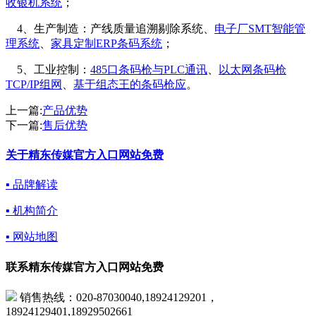
收银机系统
；
4、生产制造：产线质量追溯剔除系统、
电子厂SMT智能管
理系统
、
家具定制ERP条码系统
；
5、工业控制：
485口条码枪与PLC通讯
、
以太网条码枪
TCP/IP组网
、
基于组态王的条码枪应
。
上一篇:
产品优势
下一篇:
售后优势
关于精东传媒官方入口网站免费
▪ 品牌解读
▪ 机构简介
▪ 网站地图
联系精东传媒官方入口网站免费
销售热线：020-87030040,18924129201，
18924129401,18929502661