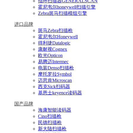
指环扫描器GENERALSCAN
霍尼韦尔honeywell扫描引擎
Zebra斑马扫描模组引擎
进口品牌
斑马Zebra扫描枪
霍尼韦尔Honeywell
得利捷Datalogic
康耐视Cognex
欧光Opticon
易腾迈Intermec
电装Denso扫描枪
摩托罗拉Symbol
迈思肯Microscan
西克Sick扫码器
基恩士keyence读码器
国产品牌
海康智能读码器
Cino扫描枪
民德扫描枪
新大陆扫描枪