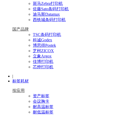
斑马Zebra打印机
佐藤Sato条码打印机
迪马斯Datamax
西铁城条码打印机
国产品牌
TSC条码打印机
科诚Godex
博思得Postek
芝柯ZICOX
立象Argox
佳博打印机
芯烨打印机
|
标签耗材
按应用
资产标签
会议胸卡
耐高温标签
耐低温标签