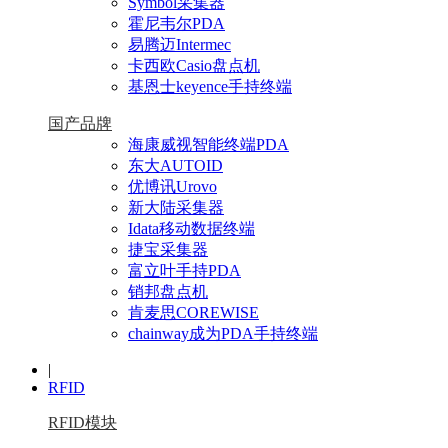
Symbol采集器
霍尼韦尔PDA
易腾迈Intermec
卡西欧Casio盘点机
基恩士keyence手持终端
国产品牌
海康威视智能终端PDA
东大AUTOID
优博讯Urovo
新大陆采集器
Idata移动数据终端
捷宝采集器
富立叶手持PDA
销邦盘点机
肯麦思COREWISE
chainway成为PDA手持终端
|
RFID
RFID模块