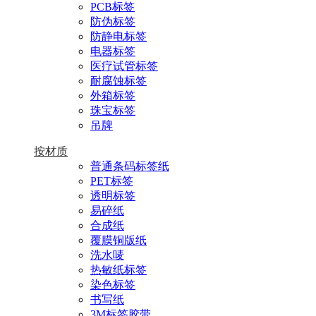
PCB标签
防伪标签
防静电标签
电器标签
医疗试管标签
耐腐蚀标签
外箱标签
珠宝标签
吊牌
按材质
普通条码标签纸
PET标签
透明标签
易碎纸
合成纸
覆膜铜版纸
洗水唛
热敏纸标签
染色标签
书写纸
3M标签胶带