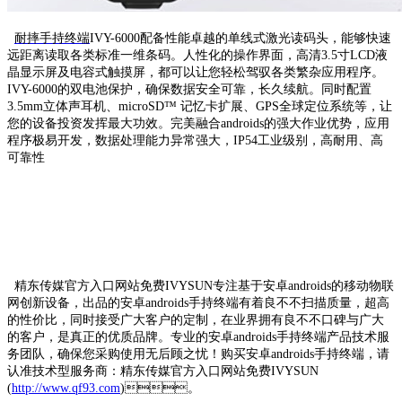
耐摔手持终端
IVY-6000配备性能卓越的单线式激光读码头，能够快速
远距离读取各类标准一维条码。人性化的操作界面，高清3.5寸LCD液
晶显示屏及电容式触摸屏，都可以让您轻松驾驭各类繁杂应用程序。
IVY-6000的双电池保护，确保数据安全可靠，长久续航。同时配置
3.5mm立体声耳机、microSD™ 记忆卡扩展、GPS全球定位系统等，让
您的设备投资发挥最大功效。完美融合androids的强大作业优势，应用
程序极易开发，数据处理能力异常强大，IP54工业级别，高耐用、高
可靠性
精东传媒官方入口网站免费IVYSUN专注基于安卓androids的移动物联
网创新设备，出品的安卓androids手持终端有着良不不扫描质量，超高
的性价比，同时接受广大客户的定制，在业界拥有良不不口碑与广大
的客户，是真正的优质品牌。专业的安卓androids手持终端产品技术服
务团队，确保您采购使用无后顾之忧！购买安卓androids手持终端，请
认准技术型服务商：精东传媒官方入口网站免费IVYSUN
(
http://www.qf93.com
)。