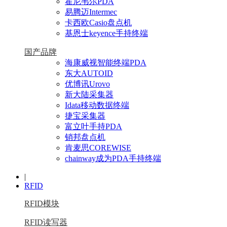
霍尼韦尔PDA
易腾迈Intermec
卡西欧Casio盘点机
基恩士keyence手持终端
国产品牌
海康威视智能终端PDA
东大AUTOID
优博讯Urovo
新大陆采集器
Idata移动数据终端
捷宝采集器
富立叶手持PDA
销邦盘点机
肯麦思COREWISE
chainway成为PDA手持终端
|
RFID
RFID模块
RFID读写器