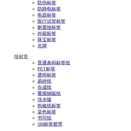
防伪标签
防静电标签
电器标签
医疗试管标签
耐腐蚀标签
外箱标签
珠宝标签
吊牌
按材质
普通条码标签纸
PET标签
透明标签
易碎纸
合成纸
覆膜铜版纸
洗水唛
热敏纸标签
染色标签
书写纸
3M标签胶带