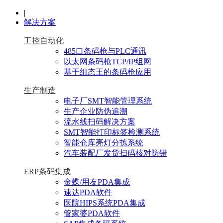
|
解决方案
工控自动化
485口条码枪与PLC通讯
以太网条码枪TCP/IP组网
基于组态王的条码枪应用
生产制造
电子厂SMT智能管理系统
生产企业防伪追溯
流水线扫码解决方案
SMT智能打印标签检测系统
智能仓库亮灯分拣系统
汽车装配厂发货扫码核对防错
ERP条码集成
金蝶/用友PDA集成
速达PDA软件
医院HIPS系统PDA集成
管家婆PDA软件