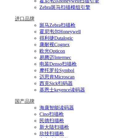
霍尼韦尔honeywell扫描引擎
Zebra斑马扫描模组引擎
进口品牌
斑马Zebra扫描枪
霍尼韦尔Honeywell
得利捷Datalogic
康耐视Cognex
欧光Opticon
易腾迈Intermec
电装Denso扫描枪
摩托罗拉Symbol
迈思肯Microscan
西克Sick扫码器
基恩士keyence读码器
国产品牌
海康智能读码器
Cino扫描枪
民德扫描枪
新大陆扫描枪
欣技扫描枪