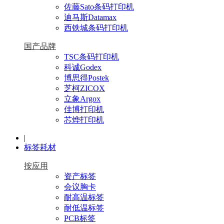
佐藤Sato条码打印机
迪马斯Datamax
西铁城条码打印机
国产品牌
TSC条码打印机
科诚Godex
博思得Postek
芝柯ZICOX
立象Argox
佳博打印机
芯烨打印机
|
标签耗材
按应用
资产标签
会议胸卡
耐高温标签
耐低温标签
PCB标签