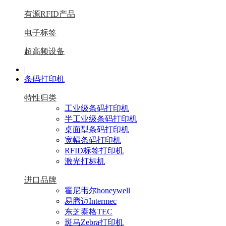
有源RFID产品
电子标签
超高频设备
|
条码打印机
特性归类
工业级条码打印机
半工业级条码打印机
桌面型条码打印机
宽幅条码打印机
RFID标签打印机
激光打标机
进口品牌
霍尼韦尔honeywell
易腾迈Intermec
东芝泰格TEC
斑马Zebra打印机