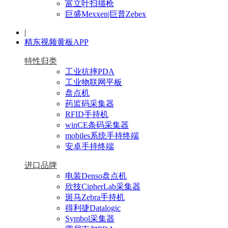
富立叶扫描枪
巨盛Mexxen|巨普Zebex
|
精东视频黄板APP
特性归类
工业抗摔PDA
工业物联网平板
盘点机
药监码采集器
RFID手持机
winCE条码采集器
mobiles系统手持终端
安卓手持终端
进口品牌
电装Denso盘点机
欣技CipherLab采集器
斑马Zebra手持机
得利捷Datalogic
Symbol采集器