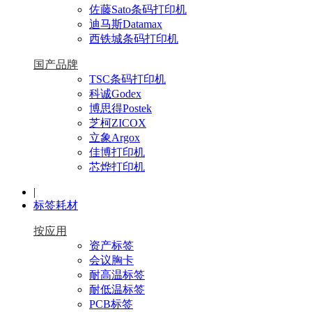
佐藤Sato条码打印机
迪马斯Datamax
西铁城条码打印机
国产品牌
TSC条码打印机
科诚Godex
博思得Postek
芝柯ZICOX
立象Argox
佳博打印机
芯烨打印机
|
标签耗材
按应用
资产标签
会议胸卡
耐高温标签
耐低温标签
PCB标签