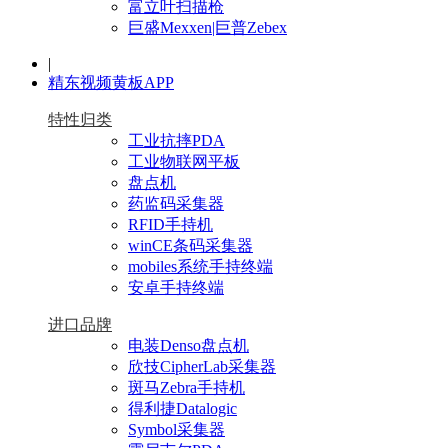
富立叶扫描枪
巨盛Mexxen|巨普Zebex
|
精东视频黄板APP
特性归类
工业抗摔PDA
工业物联网平板
盘点机
药监码采集器
RFID手持机
winCE条码采集器
mobiles系统手持终端
安卓手持终端
进口品牌
电装Denso盘点机
欣技CipherLab采集器
斑马Zebra手持机
得利捷Datalogic
Symbol采集器