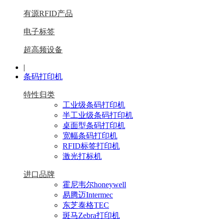
有源RFID产品
电子标签
超高频设备
|
条码打印机
特性归类
工业级条码打印机
半工业级条码打印机
桌面型条码打印机
宽幅条码打印机
RFID标签打印机
激光打标机
进口品牌
霍尼韦尔honeywell
易腾迈Intermec
东芝泰格TEC
斑马Zebra打印机