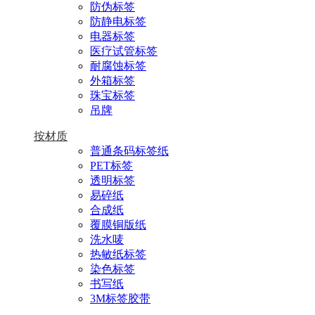
防伪标签
防静电标签
电器标签
医疗试管标签
耐腐蚀标签
外箱标签
珠宝标签
吊牌
按材质
普通条码标签纸
PET标签
透明标签
易碎纸
合成纸
覆膜铜版纸
洗水唛
热敏纸标签
染色标签
书写纸
3M标签胶带