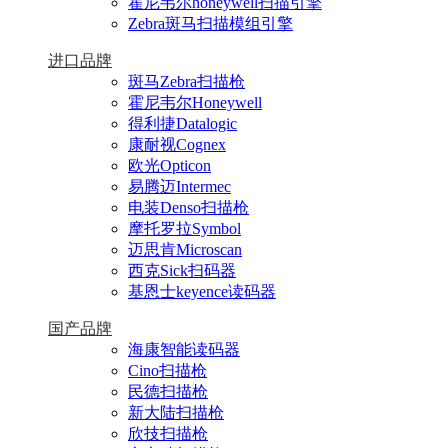
霍尼韦尔honeywell扫描引擎
Zebra斑马扫描模组引擎
进口品牌
斑马Zebra扫描枪
霍尼韦尔Honeywell
得利捷Datalogic
康耐视Cognex
欧光Opticon
易腾迈Intermec
电装Denso扫描枪
摩托罗拉Symbol
迈思肯Microscan
西克Sick扫码器
基恩士keyence读码器
国产品牌
海康智能读码器
Cino扫描枪
民德扫描枪
新大陆扫描枪
欣技扫描枪