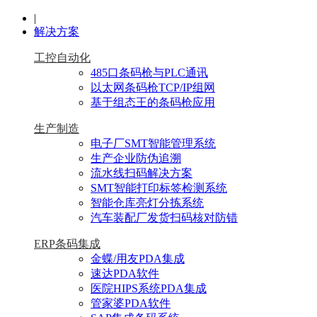
|
解决方案
工控自动化
485口条码枪与PLC通讯
以太网条码枪TCP/IP组网
基于组态王的条码枪应用
生产制造
电子厂SMT智能管理系统
生产企业防伪追溯
流水线扫码解决方案
SMT智能打印标签检测系统
智能仓库亮灯分拣系统
汽车装配厂发货扫码核对防错
ERP条码集成
金蝶/用友PDA集成
速达PDA软件
医院HIPS系统PDA集成
管家婆PDA软件