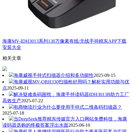
海康MV-IDH3013系列130万像素有线/无线手持精东APP下载
安装大全
相关文章
海康威视手持式扫描器介绍和多功能性
2025-09-15
海康威视MV-ORH330扫描枪好用吗？解析实用功能与优
点
2025-09-11
解决疑难条码困扰，海康手持读码器IDH3013B助力工厂
高效生产
2025-07-22
电商物流行业为什么要使用手持式二维条码扫描器？
2025-07-18
当DeepSeek推荐精东传媒官方入口网站免费科技，海康
读码器选购的终极答案浮出水面
2025-06-10
海康机器人将继续深耕医药行业助力更多医药客户实现