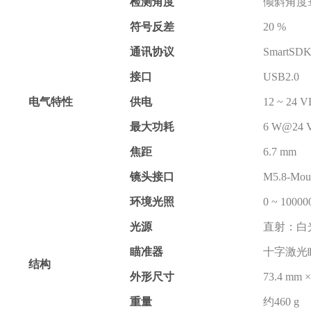
检测角度
倾斜角度±60
符号反差
20 %
通讯协议
SmartS
接口
USB2.0
电气特性
供电
12 ~ 24 
最大功耗
6 W@24 
焦距
6.7 mm
镜头接口
M5.8-Mou
环境光照
0 ~ 10000
光源
直射：
瞄准器
十字激光
结构
外形尺寸
73.4 mm ×
重量
约460 g