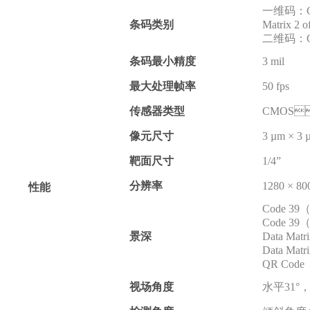
一维码：
条码类别
Matrix
二维码：
条码最小精度
3 mil
最大处理帧率
50 fps
传感器类型
CMOS
像元尺寸
3 µm × 3 
靶面尺寸
1/4”
分辨率
1280 × 80
性能
Code 39（3
Code 39（
景深
Data Matr
Data Matr
QR Code（
视场角度
水平31°