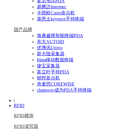
霍尼韦尔PDA
易腾迈Intermec
卡西欧Casio盘点机
基恩士keyence手持终端
国产品牌
海康威视智能终端PDA
东大AUTOID
优博讯Urovo
新大陆采集器
Idata移动数据终端
捷宝采集器
富立叶手持PDA
销邦盘点机
肯麦思COREWISE
chainway成为PDA手持终端
|
RFID
RFID模块
RFID读写器