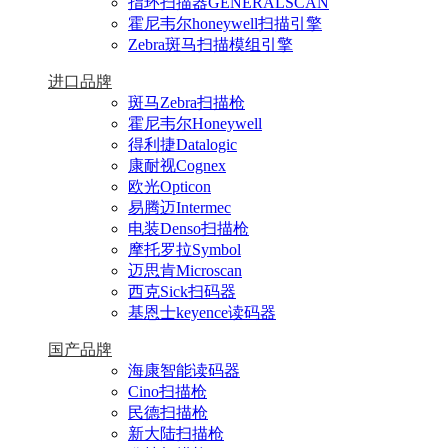
指环扫描器GENERALSCAN
霍尼韦尔honeywell扫描引擎
Zebra斑马扫描模组引擎
进口品牌
斑马Zebra扫描枪
霍尼韦尔Honeywell
得利捷Datalogic
康耐视Cognex
欧光Opticon
易腾迈Intermec
电装Denso扫描枪
摩托罗拉Symbol
迈思肯Microscan
西克Sick扫码器
基恩士keyence读码器
国产品牌
海康智能读码器
Cino扫描枪
民德扫描枪
新大陆扫描枪