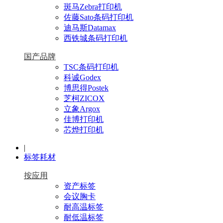
斑马Zebra打印机
佐藤Sato条码打印机
迪马斯Datamax
西铁城条码打印机
国产品牌
TSC条码打印机
科诚Godex
博思得Postek
芝柯ZICOX
立象Argox
佳博打印机
芯烨打印机
|
标签耗材
按应用
资产标签
会议胸卡
耐高温标签
耐低温标签