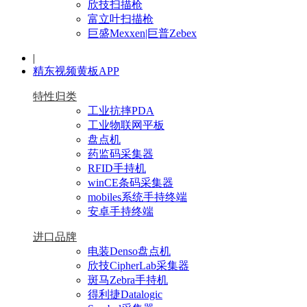
欣技扫描枪
富立叶扫描枪
巨盛Mexxen|巨普Zebex
|
精东视频黄板APP
特性归类
工业抗摔PDA
工业物联网平板
盘点机
药监码采集器
RFID手持机
winCE条码采集器
mobiles系统手持终端
安卓手持终端
进口品牌
电装Denso盘点机
欣技CipherLab采集器
斑马Zebra手持机
得利捷Datalogic