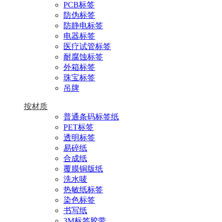
PCB标签
防伪标签
防静电标签
电器标签
医疗试管标签
耐腐蚀标签
外箱标签
珠宝标签
吊牌
按材质
普通条码标签纸
PET标签
透明标签
易碎纸
合成纸
覆膜铜版纸
洗水唛
热敏纸标签
染色标签
书写纸
3M标签胶带