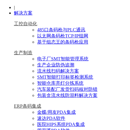
|
解决方案
工控自动化
485口条码枪与PLC通讯
以太网条码枪TCP/IP组网
基于组态王的条码枪应用
生产制造
电子厂SMT智能管理系统
生产企业防伪追溯
流水线扫码解决方案
SMT智能打印标签检测系统
智能仓库亮灯分拣系统
汽车装配厂发货扫码核对防错
包装盒流水线防混料解决方案
ERP条码集成
金蝶/用友PDA集成
速达PDA软件
医院HIPS系统PDA集成