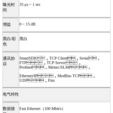
35 μs ~ 1 sec
曝光时
间
0 ~ 15 dB
增益
黑白/彩
黑白
色
SmartSDK，TCP Client，Serial，
通讯协
FTP，TCP Server，
议
Profinet，Melsec/SLMP，
Ethernet/IP，ModBus TCP，
UDP，Fins
电气特性
数据接
Fast Ethernet（100 Mbit/s）