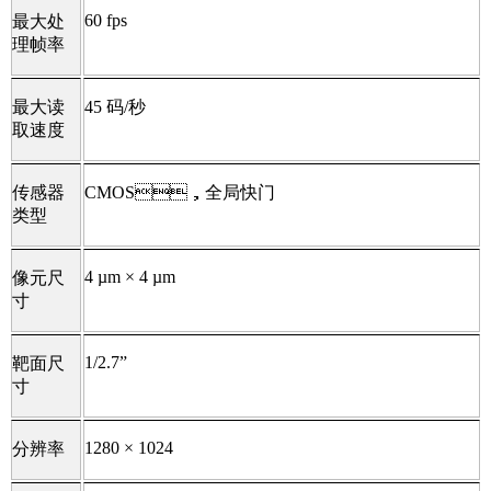
60 fps
最大处
理帧率
最大读
45 码/秒
取速度
传感器
CMOS，全局快门
类型
4 µm × 4 µm
像元尺
寸
1/2.7”
靶面尺
寸
1280 × 1024
分辨率