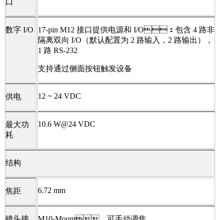
口
数字 I/O
17-pin M12 接口提供电源和 I/O：包含 4 路非
隔离双向 I/O（默认配置为 2 路输入，2 路输出），
1 路 RS-232
支持通过侧面按钮触发设备
12 ~ 24 VDC
供电
10.6 W@24 VDC
最大功
耗
结构
6.72 mm
焦距
镜头接
M10-Mount，可手动调焦