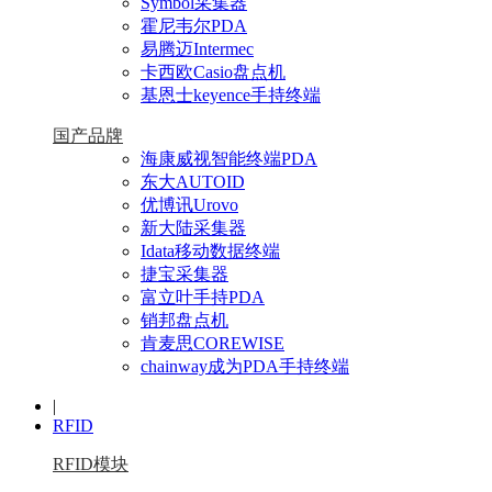
Symbol采集器
霍尼韦尔PDA
易腾迈Intermec
卡西欧Casio盘点机
基恩士keyence手持终端
国产品牌
海康威视智能终端PDA
东大AUTOID
优博讯Urovo
新大陆采集器
Idata移动数据终端
捷宝采集器
富立叶手持PDA
销邦盘点机
肯麦思COREWISE
chainway成为PDA手持终端
|
RFID
RFID模块