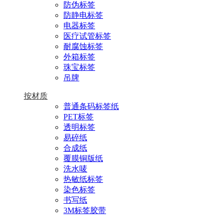
防伪标签
防静电标签
电器标签
医疗试管标签
耐腐蚀标签
外箱标签
珠宝标签
吊牌
按材质
普通条码标签纸
PET标签
透明标签
易碎纸
合成纸
覆膜铜版纸
洗水唛
热敏纸标签
染色标签
书写纸
3M标签胶带