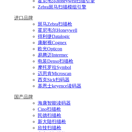
霍尼韦尔honeywell扫描引擎
Zebra斑马扫描模组引擎
进口品牌
斑马Zebra扫描枪
霍尼韦尔Honeywell
得利捷Datalogic
康耐视Cognex
欧光Opticon
易腾迈Intermec
电装Denso扫描枪
摩托罗拉Symbol
迈思肯Microscan
西克Sick扫码器
基恩士keyence读码器
国产品牌
海康智能读码器
Cino扫描枪
民德扫描枪
新大陆扫描枪
欣技扫描枪