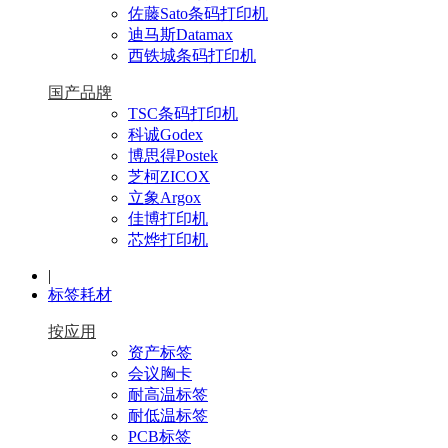
佐藤Sato条码打印机
迪马斯Datamax
西铁城条码打印机
国产品牌
TSC条码打印机
科诚Godex
博思得Postek
芝柯ZICOX
立象Argox
佳博打印机
芯烨打印机
|
标签耗材
按应用
资产标签
会议胸卡
耐高温标签
耐低温标签
PCB标签