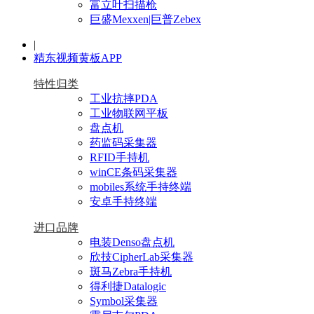
富立叶扫描枪
巨盛Mexxen|巨普Zebex
|
精东视频黄板APP
特性归类
工业抗摔PDA
工业物联网平板
盘点机
药监码采集器
RFID手持机
winCE条码采集器
mobiles系统手持终端
安卓手持终端
进口品牌
电装Denso盘点机
欣技CipherLab采集器
斑马Zebra手持机
得利捷Datalogic
Symbol采集器