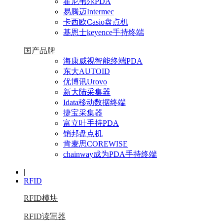
霍尼韦尔PDA
易腾迈Intermec
卡西欧Casio盘点机
基恩士keyence手持终端
国产品牌
海康威视智能终端PDA
东大AUTOID
优博讯Urovo
新大陆采集器
Idata移动数据终端
捷宝采集器
富立叶手持PDA
销邦盘点机
肯麦思COREWISE
chainway成为PDA手持终端
|
RFID
RFID模块
RFID读写器