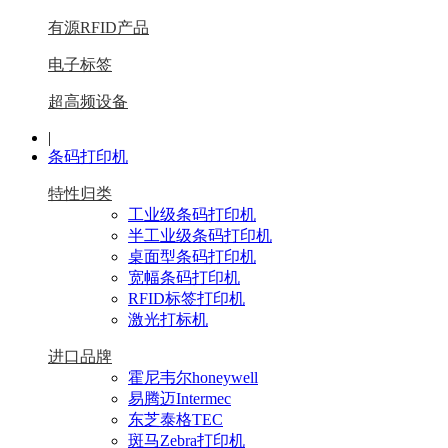
有源RFID产品
电子标签
超高频设备
|
条码打印机
特性归类
工业级条码打印机
半工业级条码打印机
桌面型条码打印机
宽幅条码打印机
RFID标签打印机
激光打标机
进口品牌
霍尼韦尔honeywell
易腾迈Intermec
东芝泰格TEC
斑马Zebra打印机