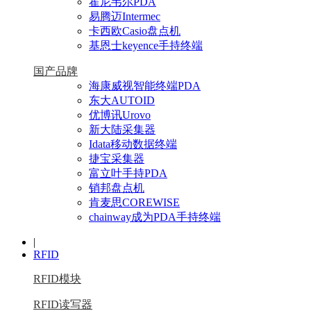
霍尼韦尔PDA
易腾迈Intermec
卡西欧Casio盘点机
基恩士keyence手持终端
国产品牌
海康威视智能终端PDA
东大AUTOID
优博讯Urovo
新大陆采集器
Idata移动数据终端
捷宝采集器
富立叶手持PDA
销邦盘点机
肯麦思COREWISE
chainway成为PDA手持终端
|
RFID
RFID模块
RFID读写器