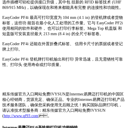
选件插槽可轻松提供接口升级，其中包 括新的 RFID 标签技术 (UHF
869/915 MHz)，以确保现在和将来都能具有完整 的连接性和功能性。
EasyCoder PF4i 最高可打印宽度为 104 mm (4.1 in) 的登机牌或者货物
标签，这些功 能旨在最小化人工处理的工作量。它与 EasyCoder PF2i
使用相同的软件和硬件， 也可以打印行李标签。Mega Top 机盖版 和
短盖版可安装直径最大 213 mm (8.4 in) 的全尺寸标签卷。
EasyCoder PF4i 还能在外置折叠式标签、 信用卡尺寸的票据或者登记
牌上打印。
EasyCoder PF4i 登机牌打印机输出和打印 异常迅速，且无需牺牲可靠
性、打印头 使用寿命或打印质量。
精东传媒官方入口网站免费IVYSUN是Intermec易腾迈打印机的中国区
核心经销商，货源充足、确保正品。专业的Intermec易腾迈打印机产品
技术服务团队，确保您采购使用无后顾之忧！购买国际品牌打印机，
请认准技术型服务商：精东传媒官方入口网站免费IVYSUN
(
http://www.qf93.com
)。
Intermec易腾迈PF4i高性能打印机功能特性