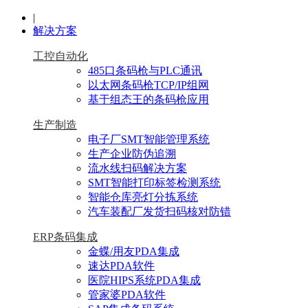
|
解决方案
工控自动化
485口条码枪与PLC通讯
以太网条码枪TCP/IP组网
基于组态王的条码枪应用
生产制造
电子厂SMT智能管理系统
生产企业防伪追溯
流水线扫码解决方案
SMT智能打印标签检测系统
智能仓库亮灯分拣系统
汽车装配厂发货扫码核对防错
ERP条码集成
金蝶/用友PDA集成
速达PDA软件
医院HIPS系统PDA集成
管家婆PDA软件