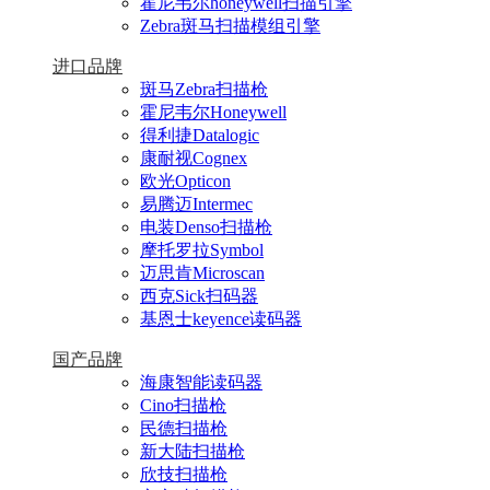
霍尼韦尔honeywell扫描引擎
Zebra斑马扫描模组引擎
进口品牌
斑马Zebra扫描枪
霍尼韦尔Honeywell
得利捷Datalogic
康耐视Cognex
欧光Opticon
易腾迈Intermec
电装Denso扫描枪
摩托罗拉Symbol
迈思肯Microscan
西克Sick扫码器
基恩士keyence读码器
国产品牌
海康智能读码器
Cino扫描枪
民德扫描枪
新大陆扫描枪
欣技扫描枪