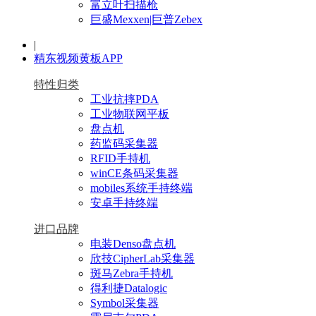
富立叶扫描枪
巨盛Mexxen|巨普Zebex
|
精东视频黄板APP
特性归类
工业抗摔PDA
工业物联网平板
盘点机
药监码采集器
RFID手持机
winCE条码采集器
mobiles系统手持终端
安卓手持终端
进口品牌
电装Denso盘点机
欣技CipherLab采集器
斑马Zebra手持机
得利捷Datalogic
Symbol采集器