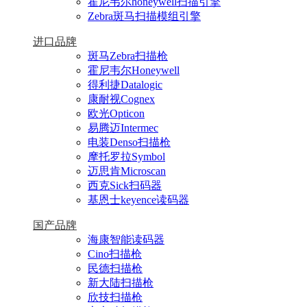
霍尼韦尔honeywell扫描引擎
Zebra斑马扫描模组引擎
进口品牌
斑马Zebra扫描枪
霍尼韦尔Honeywell
得利捷Datalogic
康耐视Cognex
欧光Opticon
易腾迈Intermec
电装Denso扫描枪
摩托罗拉Symbol
迈思肯Microscan
西克Sick扫码器
基恩士keyence读码器
国产品牌
海康智能读码器
Cino扫描枪
民德扫描枪
新大陆扫描枪
欣技扫描枪