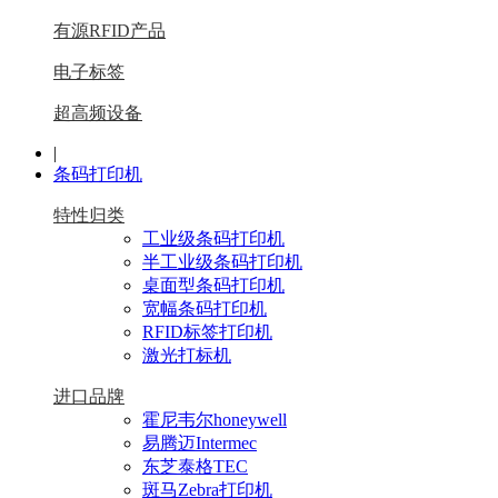
有源RFID产品
电子标签
超高频设备
|
条码打印机
特性归类
工业级条码打印机
半工业级条码打印机
桌面型条码打印机
宽幅条码打印机
RFID标签打印机
激光打标机
进口品牌
霍尼韦尔honeywell
易腾迈Intermec
东芝泰格TEC
斑马Zebra打印机