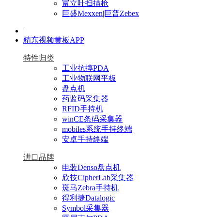
富立叶扫描枪
巨盛Mexxen|巨普Zebex
|
精东视频黄板APP
特性归类
工业抗摔PDA
工业物联网平板
盘点机
药监码采集器
RFID手持机
winCE条码采集器
mobiles系统手持终端
安卓手持终端
进口品牌
电装Denso盘点机
欣技CipherLab采集器
斑马Zebra手持机
得利捷Datalogic
Symbol采集器