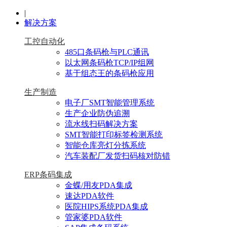
|
解决方案
工控自动化
485口条码枪与PLC通讯
以太网条码枪TCP/IP组网
基于组态王的条码枪应用
生产制造
电子厂SMT智能管理系统
生产企业防伪追溯
流水线扫码解决方案
SMT智能打印标签检测系统
智能仓库亮灯分拣系统
汽车装配厂发货扫码核对防错
ERP条码集成
金蝶/用友PDA集成
速达PDA软件
医院HIPS系统PDA集成
管家婆PDA软件