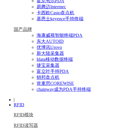
霍尼韦尔PDA
易腾迈Intermec
卡西欧Casio盘点机
基恩士keyence手持终端
国产品牌
海康威视智能终端PDA
东大AUTOID
优博讯Urovo
新大陆采集器
Idata移动数据终端
捷宝采集器
富立叶手持PDA
销邦盘点机
肯麦思COREWISE
chainway成为PDA手持终端
|
RFID
RFID模块
RFID读写器