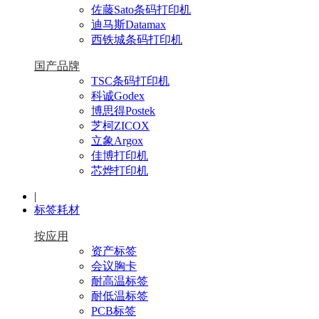
佐藤Sato条码打印机
迪马斯Datamax
西铁城条码打印机
国产品牌
TSC条码打印机
科诚Godex
博思得Postek
芝柯ZICOX
立象Argox
佳博打印机
芯烨打印机
|
标签耗材
按应用
资产标签
会议胸卡
耐高温标签
耐低温标签
PCB标签