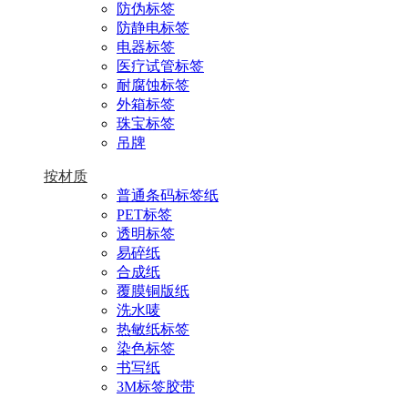
防伪标签
防静电标签
电器标签
医疗试管标签
耐腐蚀标签
外箱标签
珠宝标签
吊牌
按材质
普通条码标签纸
PET标签
透明标签
易碎纸
合成纸
覆膜铜版纸
洗水唛
热敏纸标签
染色标签
书写纸
3M标签胶带