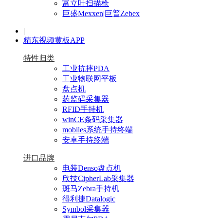
富立叶扫描枪
巨盛Mexxen|巨普Zebex
|
精东视频黄板APP
特性归类
工业抗摔PDA
工业物联网平板
盘点机
药监码采集器
RFID手持机
winCE条码采集器
mobiles系统手持终端
安卓手持终端
进口品牌
电装Denso盘点机
欣技CipherLab采集器
斑马Zebra手持机
得利捷Datalogic
Symbol采集器