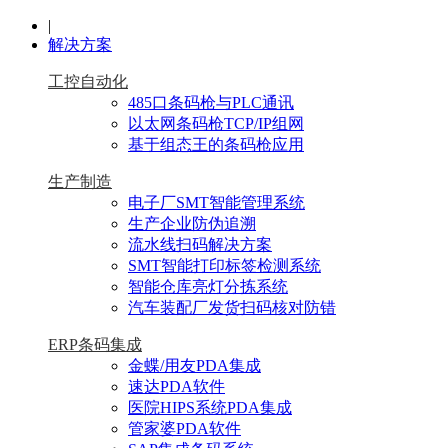
|
解决方案
工控自动化
485口条码枪与PLC通讯
以太网条码枪TCP/IP组网
基于组态王的条码枪应用
生产制造
电子厂SMT智能管理系统
生产企业防伪追溯
流水线扫码解决方案
SMT智能打印标签检测系统
智能仓库亮灯分拣系统
汽车装配厂发货扫码核对防错
ERP条码集成
金蝶/用友PDA集成
速达PDA软件
医院HIPS系统PDA集成
管家婆PDA软件