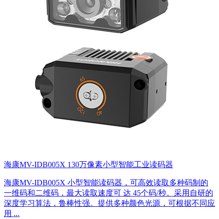
海康MV-IDB005X 130万像素小型智能工业读码器
海康MV-IDB005X 小型智能读码器，可高效读取多种码制的
一维码和二维码，最大读取速度可 达 45个码/秒。采用自研的
深度学习算法，鲁棒性强。提供多种颜色光源，可根据不同应
用 ...