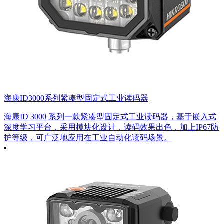
海康ID3000系列紧凑型固定式工业读码器
海康ID 3000 系列一款紧凑型固定式工业读码器，基于嵌入式
深度学习平台，采用模块化设计，读码效果出色，加上IP67防
护等级，可广泛地应用在工业自动化读码场景。