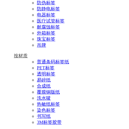
防伪标签
防静电标签
电器标签
医疗试管标签
耐腐蚀标签
外箱标签
珠宝标签
吊牌
按材质
普通条码标签纸
PET标签
透明标签
易碎纸
合成纸
覆膜铜版纸
洗水唛
热敏纸标签
染色标签
书写纸
3M标签胶带