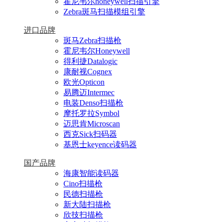
霍尼韦尔honeywell扫描引擎
Zebra斑马扫描模组引擎
进口品牌
斑马Zebra扫描枪
霍尼韦尔Honeywell
得利捷Datalogic
康耐视Cognex
欧光Opticon
易腾迈Intermec
电装Denso扫描枪
摩托罗拉Symbol
迈思肯Microscan
西克Sick扫码器
基恩士keyence读码器
国产品牌
海康智能读码器
Cino扫描枪
民德扫描枪
新大陆扫描枪
欣技扫描枪