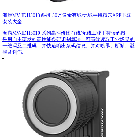
海康MV-IDH3013系列130万像素有线/无线手持精东APP下载
安装大全
海康MV-IDH3010 系列高性价比有线/无线工业手持读码器，
采用自主研发的高性能条码识别算法，可高效读取工业场景的
一维码及二维码，并快速输出条码信息。并对喷墨、断帧、溢
墨及划伤...