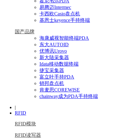
霍尼韦尔PDA
易腾迈Intermec
卡西欧Casio盘点机
基恩士keyence手持终端
国产品牌
海康威视智能终端PDA
东大AUTOID
优博讯Urovo
新大陆采集器
Idata移动数据终端
捷宝采集器
富立叶手持PDA
销邦盘点机
肯麦思COREWISE
chainway成为PDA手持终端
|
RFID
RFID模块
RFID读写器