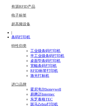
有源RFID产品
电子标签
超高频设备
|
条码打印机
特性归类
工业级条码打印机
半工业级条码打印机
桌面型条码打印机
宽幅条码打印机
RFID标签打印机
激光打标机
进口品牌
霍尼韦尔honeywell
易腾迈Intermec
东芝泰格TEC
斑马Zebra打印机