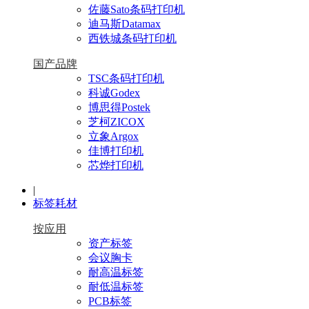
佐藤Sato条码打印机
迪马斯Datamax
西铁城条码打印机
国产品牌
TSC条码打印机
科诚Godex
博思得Postek
芝柯ZICOX
立象Argox
佳博打印机
芯烨打印机
|
标签耗材
按应用
资产标签
会议胸卡
耐高温标签
耐低温标签
PCB标签