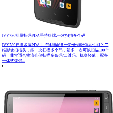
IVY780批量扫码PDA手持终端,一次扫描多个码
IVY780扫描多码PDA手持终端配备一款全球轻薄高性能的二
维影像扫描头，能一次扫描多个码，最多一次可以扫描100个
码，非常适合物流仓储扫描多条码/二维码。机身轻薄，配备
一体式镁铝...