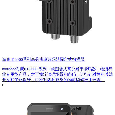
海康ID6000系列高分辨率读码器固定式扫描器
hikrobot海康ID 6000 系列一款图像式高分辨率读码器，物流行
业专用型产品，对于物流读码场景的条码，进行针对性的算法
开发和优化提升，可应对各种复杂的物流读码应用环境。